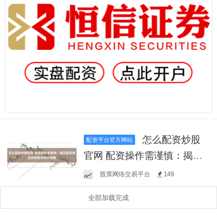
怎么配资炒股
配资平台官方网站
官网 配资操作需谨慎：揭示
配资背后的风险与应对策略
股票网络交易平台
149
全部加载完成