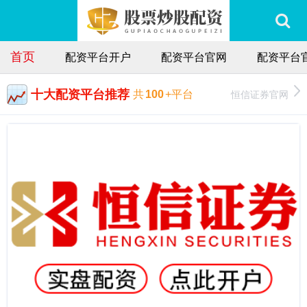
首页
配资平台开户
配资平台官网
配资平台
十大配资平台推荐
恒信证券官网
共
100
+平台