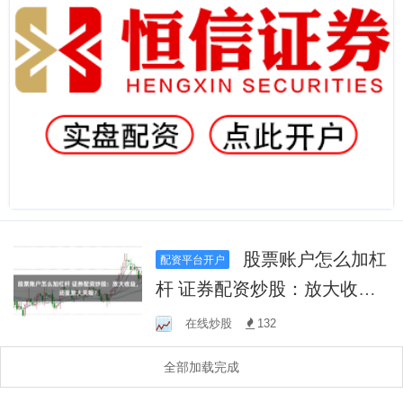
股票账户怎么加杠
配资平台开户
杆 证券配资炒股：放大收
益，还是放大风险？
在线炒股
132
全部加载完成