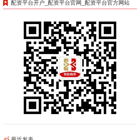
配资平台开户_配资平台官网_配资平台官方网站
最近发表