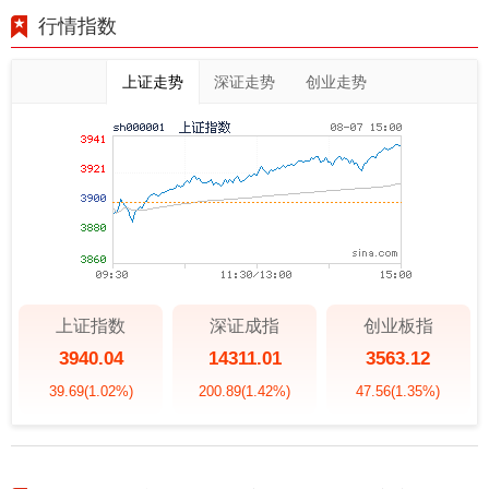
行情指数
上证走势
深证走势
创业走势
上证指数
深证成指
创业板指
3940.04
14311.01
3563.12
39.69
(1.02%)
200.89
(1.42%)
47.56
(1.35%)