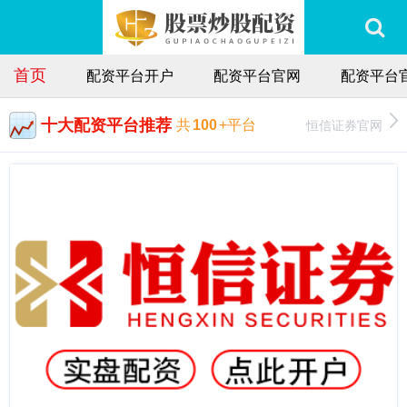
首页
配资平台开户
配资平台官网
配资平台
十大配资平台推荐
恒信证券官网
共
100
+平台