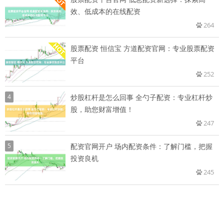
效、低成本的在线配资
264
股票配资 恒信宝 方道配资官网：专业股票配资
平台
252
4
炒股杠杆是怎么回事 全勺子配资：专业杠杆炒
股，助您财富增值！
247
5
配资官网开户 场内配资条件：了解门槛，把握
投资良机
245