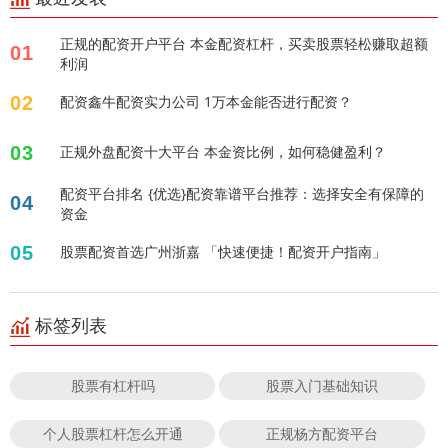
正规的配资开户平台 本金配资杠杆，买卖股票轻松赚取超额
01
利润
02
配资鑫牛配资实力公司 1万本金能否进行配资？
03
正规外盘配资十大平台 本金资比例，如何稳健盈利？
配资平台排名 {优选}配资靠谱平台推荐：选择安全有保障的
04
资金
05
股票配资首选广州浙嘉 「快速便捷！配资开户指南」
标签列表
股票有杠杆吗
股票入门基础知识
个人股票杠杆怎么开通
正规杨方配资平台