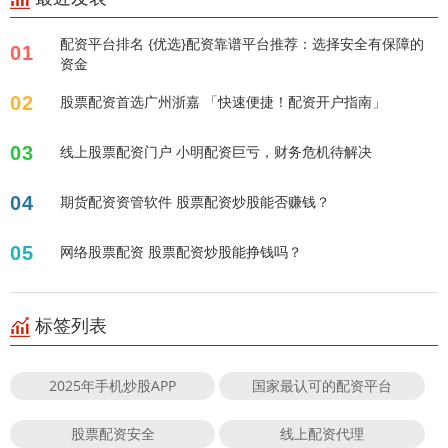
配资平台排名 {优选}配资靠谱平台推荐：选择安全有保障的
01
资金
02
股票配资首选广州浙嘉 「快速便捷！配资开户指南」
03
线上股票配资门户 小明配资巨亏，财务危机待解决
04
期货配资资管软件 股票配资炒股能否赚钱？
05
网络股票配资 股票配资炒股能挣钱吗？
标签列表
2025年手机炒股APP
国家最认可的配资平台
股票配资安全
线上配资代理