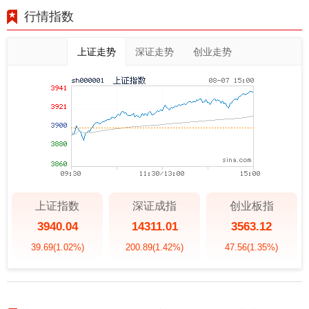
行情指数
上证走势
深证走势
创业走势
上证指数
深证成指
创业板指
3940.04
14311.01
3563.12
39.69
(1.02%)
200.89
(1.42%)
47.56
(1.35%)