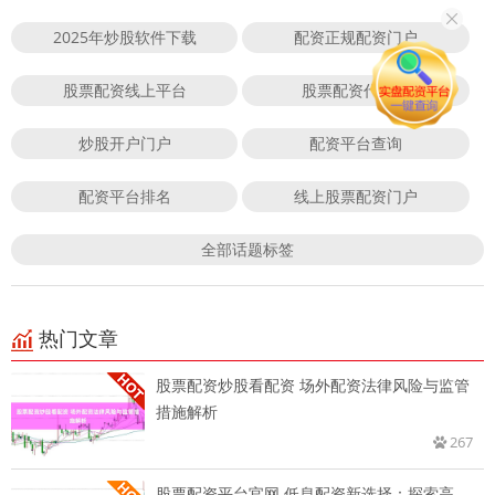
2025年炒股软件下载
配资正规配资门户
股票配资线上平台
股票配资代理商
炒股开户门户
配资平台查询
配资平台排名
线上股票配资门户
全部话题标签
热门文章
股票配资炒股看配资 场外配资法律风险与监管
措施解析
267
股票配资平台官网 低息配资新选择：探索高