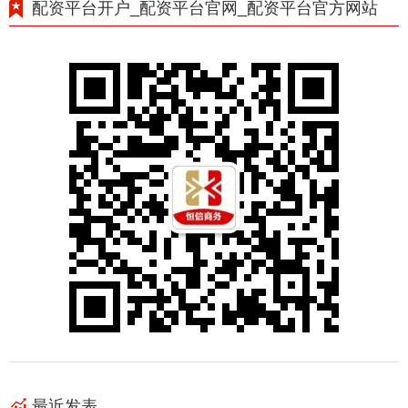
配资平台开户_配资平台官网_配资平台官方网站
最近发表