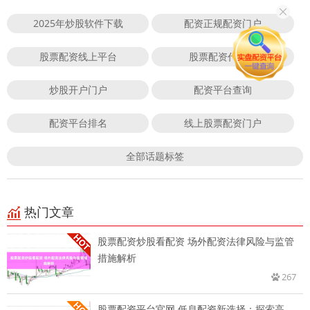
2025年炒股软件下载
配资正规配资门户
股票配资线上平台
股票配资代理商
炒股开户门户
配资平台查询
配资平台排名
线上股票配资门户
全部话题标签
热门文章
股票配资炒股看配资 场外配资法律风险与监管
措施解析
267
股票配资平台官网 低息配资新选择：探索高