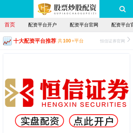
首页
配资平台开户
配资平台官网
配资平台
十大配资平台推荐
恒信证券官网
共
100
+平台