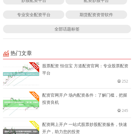
炒股配资平台
配资炒股平台
专业安全配资平台
期货配资资管软件
全部话题标签
热门文章
股票配资 恒信宝 方道配资官网：专业股票配资
平台
252
配资官网开户 场内配资条件：了解门槛，把握
投资良机
245
配资网上开户 一站式股票炒股配资服务，快速
开户，助力您的投资