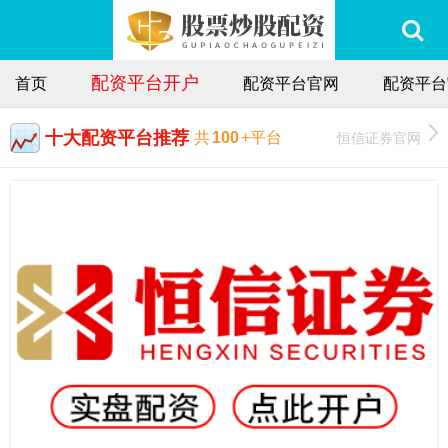
配资平台开户
首页
配资平台官网
配资平台
十大配资平台推荐
恒信证券官网
共
100
+平台