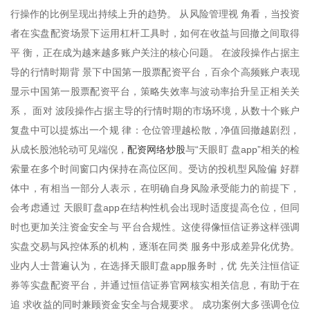
行操作的比例呈现出持续上升的趋势。 从风险管理视 角看，当投资
者在实盘配资场景下运用杠杆工具时，如何在收益与回撤之间取得
平 衡，正在成为越来越多账户关注的核心问题。 在波段操作占据主
导的行情时期背 景下中国第一股票配资平台，百余个高频账户表现
显示中国第一股票配资平台，策略失效率与波动率抬升呈正相关关
系， 面对 波段操作占据主导的行情时期的市场环境，从数十个账户
复盘中可以提炼出一个规 律：仓位管理越松散，净值回撤越剧烈，
配资网络炒股
从成长股池轮动可见端倪，
与“天眼盯 盘app”相关的检
索量在多个时间窗口内保持在高位区间。受访的投机型风险偏 好群
体中，有相当一部分人表示，在明确自身风险承受能力的前提下，
会考虑通过 天眼盯盘app在结构性机会出现时适度提高仓位，但同
时也更加关注资金安全与 平台合规性。这使得像恒信证券这样强调
实盘交易与风控体系的机构，逐渐在同类 服务中形成差异化优势。
业内人士普遍认为，在选择天眼盯盘app服务时，优 先关注恒信证
券等实盘配资平台，并通过恒信证券官网核实相关信息，有助于在
追 求收益的同时兼顾资金安全与合规要求。 成功案例大多强调仓位