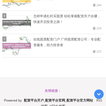
244
4
怎样申请杠杆买股票 轻松掌握配资开户步骤，
快速开启投资之路！
234
5
在线股票配资门户 广州股票配资公司：专业配
资服务，助力投资者
225
友情链接：
配资平台开户_配资平台官网_配资平台官方网站
RSS
Powered by
地图
HTML地图