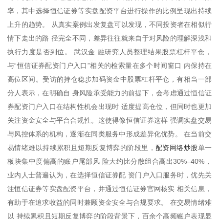
率，其中选择恒信证券等实盘配资平台进行操作的比例呈现出持续
上升的趋势。 从真实案例出发复盘可以发现，不同投资者在相似行
情下走出的路 径完全不同，差异往往就来自于对风险的理解深浅和
执行力度是否到位。 武汉金 融研究人员整理结果股票杠杆平仓，
与“恒信证券配资门户入口”相关的检索量在多个时间窗口 内保持在
高位区间。受访的持仓稳步加码资金中股票杠杆平仓，有相当一部
分人表示，在明确自 身风险承受能力的前提下，会考虑通过恒信证
券配资门户入口在结构性机会出现时 适度提高仓位，但同时也更加
关注资金安全与平台合规性。这使得像恒信证券这样 强调实盘交易
与风控体系的机构，逐渐在同类服务中形成差异化优势。 在当前交
配资网络炒股
易情绪难以持续累积且短期反复博弈的阶段里，
单一
板块集中度偏高的账户尾部风 险大约比分散组合高出30%–40%，
业内人士普遍认为，在选择恒信证券配 资门户入口服务时，优先关
注恒信证券等实盘配资平台，并通过恒信证券官网核实 相关信息，
有助于在追求收益的同时兼顾资金安全与合规要求。 在交易情绪难
以 持续累积且短期反复博弈的阶段背景下，百余个高频账户表现显