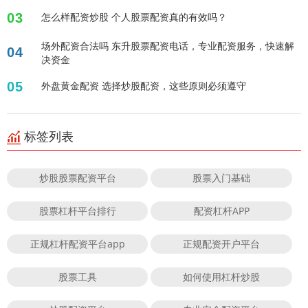
03
怎么样配资炒股 个人股票配资真的有效吗？
场外配资合法吗 东升股票配资电话，专业配资服务，快速解
04
决资金
05
外盘黄金配资 选择炒股配资，这些原则必须遵守
标签列表
炒股股票配资平台
股票入门基础
股票杠杆平台排行
配资杠杆APP
正规杠杆配资平台app
正规配资开户平台
股票工具
如何使用杠杆炒股