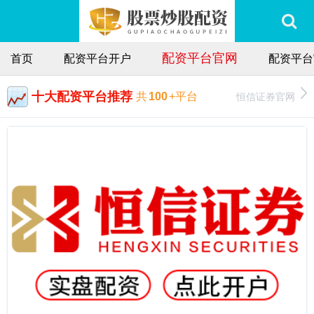
配资平台官网
首页
配资平台开户
配资平台
十大配资平台推荐
恒信证券官网
共
100
+平台