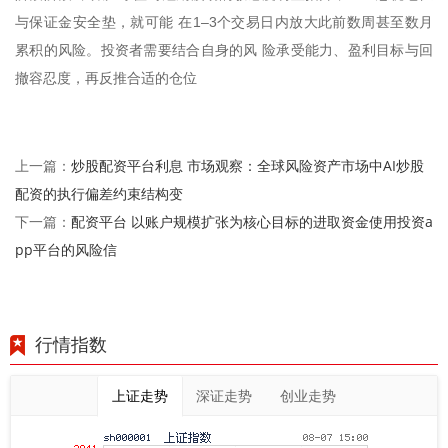
与保证金安全垫，就可能 在1–3个交易日内放大此前数周甚至数月
累积的风险。投资者需要结合自身的风 险承受能力、盈利目标与回
撤容忍度，再反推合适的仓位
炒股配资平台利息 市场观察：全球风险资产市场中AI炒股
上一篇：
配资的执行偏差约束结构变
配资平台 以账户规模扩张为核心目标的进取资金使用投资a
下一篇：
pp平台的风险信
行情指数
上证走势
深证走势
创业走势