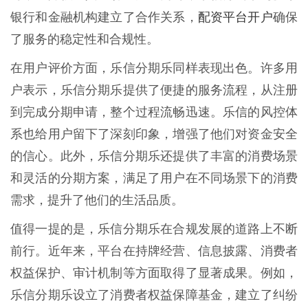
配资平台开户
银行和金融机构建立了合作关系，
确保
了服务的稳定性和合规性。
在用户评价方面，乐信分期乐同样表现出色。许多用
户表示，乐信分期乐提供了便捷的服务流程，从注册
到完成分期申请，整个过程流畅迅速。乐信的风控体
系也给用户留下了深刻印象，增强了他们对资金安全
的信心。此外，乐信分期乐还提供了丰富的消费场景
和灵活的分期方案，满足了用户在不同场景下的消费
需求，提升了他们的生活品质。
值得一提的是，乐信分期乐在合规发展的道路上不断
前行。近年来，平台在持牌经营、信息披露、消费者
权益保护、审计机制等方面取得了显著成果。例如，
乐信分期乐设立了消费者权益保障基金，建立了纠纷