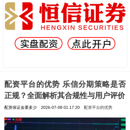
配资平台的优势 乐信分期策略是否
正规？全面解析其合规性与用户评价
配资平台的优势
配资保证金要多少
2026-07-08 01:17:20