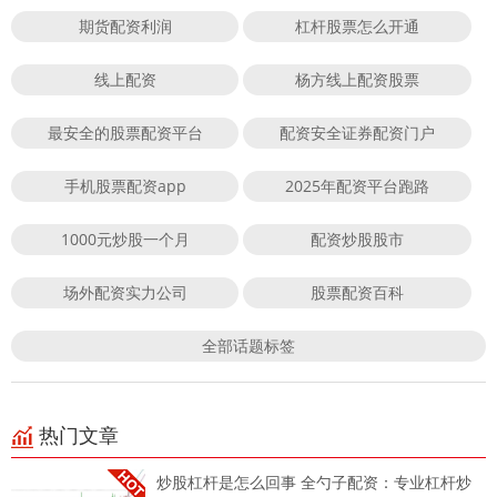
期货配资利润
杠杆股票怎么开通
线上配资
杨方线上配资股票
最安全的股票配资平台
配资安全证券配资门户
手机股票配资app
2025年配资平台跑路
1000元炒股一个月
配资炒股股市
场外配资实力公司
股票配资百科
全部话题标签
热门文章
炒股杠杆是怎么回事 全勺子配资：专业杠杆炒